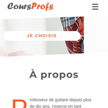
Cours
Profs
☰
Nos professeurs
Donner des cours part
Autre
discipline
À propos
rofesseur de guitare depuis plus
de dix ans, j’exerce en tant