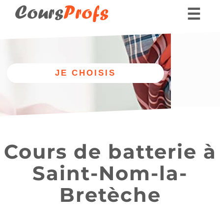
Cours
Profs
☰
Nos professeurs
Donner des cours part
Autre
Nos cours
discipline
de batterie
Cours de batterie à
Saint-Nom-la-
Bretèche