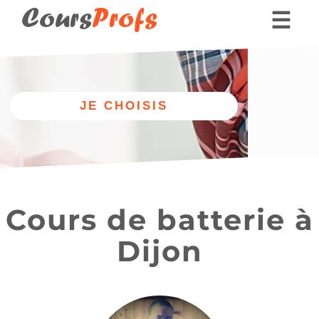
Cours
Profs
☰
Nos professeurs
Donner des cours part
Autre
Nos cours
discipline
de batterie
Cours de batterie à
Dijon