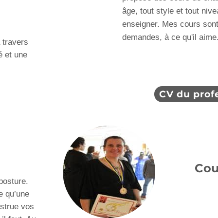
âge, tout style et tout niv
enseigner. Mes cours sont 
demandes, à ce qu'il aime
 travers
é et une
CV du prof
Cou
posture.
e qu’une
bstrue vos