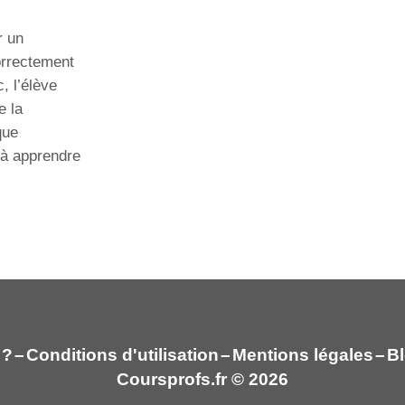
r un
correctement
, l’élève
e la
que
 à apprendre
 ?
–
Conditions d'utilisation
–
Mentions légales
–
Bl
Coursprofs.fr © 2026