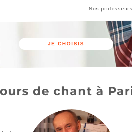
Nos professeur
120)
Ormesson-sur-Marne (94490)
Rosny-sous-Bois (93110)
ours de chant à Par
Autre
Nos cours
discipline
de chant