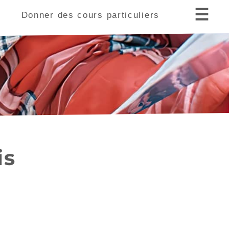
☰
s
Donner des cours particuliers
Sceaux (92330)
is