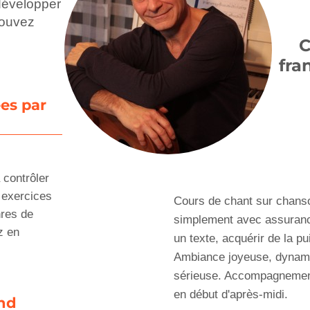
 développer
pouvez
C
fra
es par
 contrôler
 exercices
Cours de chant sur chanso
nres de
simplement avec assurance
z en
un texte, acquérir de la pu
Ambiance joyeuse, dynami
sérieuse. Accompagnement 
en début d'après-midi.
nd