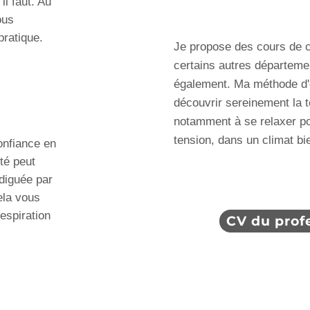
il faut. Au
ous
pratique.
Je propose des cours de c
certains autres départemen
également. Ma méthode d'
découvrir sereinement la 
notamment à se relaxer pou
tension, dans un climat bie
onfiance en
été peut
diguée par
ela vous
espiration
CV du prof