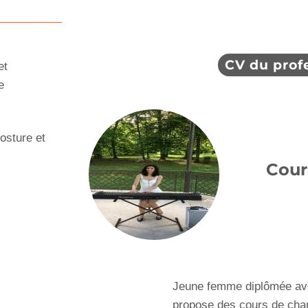
CV du prof
et
e
osture et
Cour
Jeune femme diplômée ave
propose des cours de chant