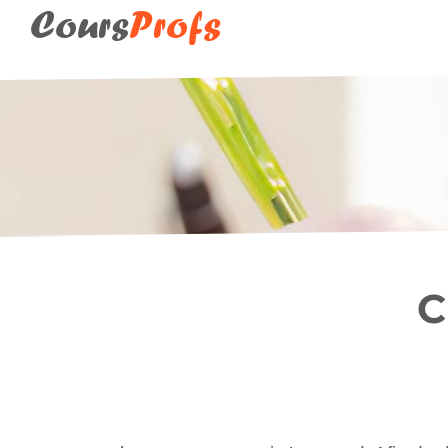
Cours
Profs
Fontenay-sous-Bois (94
C