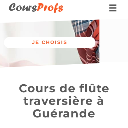
Cours
Profs
☰
Nos professeurs
Donner des cours part
Nos cours
Autre
de flûte
discipline
traversière
Cours de flûte
traversière à
Guérande