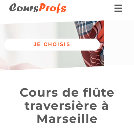
Cours
Profs
☰
Nos professeurs
Donner des cours part
Aix-en-Provence (13080)
Cours de flûte
Nos cours
Autre
de flûte
traversière à
discipline
traversière
Marseille