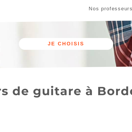
Nos professeur
miers (24660)
La Rochelle (17000)
Le Bouscat (33110)
s de guitare à Bor
Autre
Nos cours
discipline
de guitare