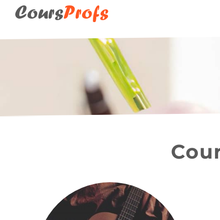
Cours
Profs
Bergerac (24100)
Coulounieix-Cha
Cour