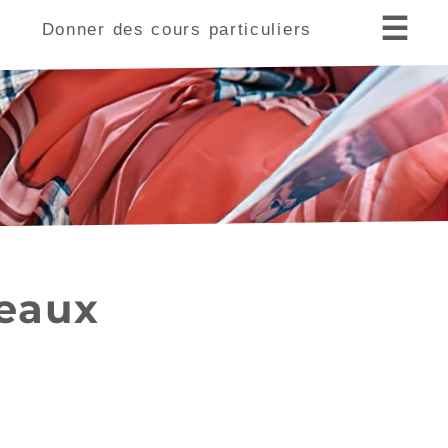
☰
s
Donner des cours particuliers
Limoges (87000)
Périgueux (24000)
deaux