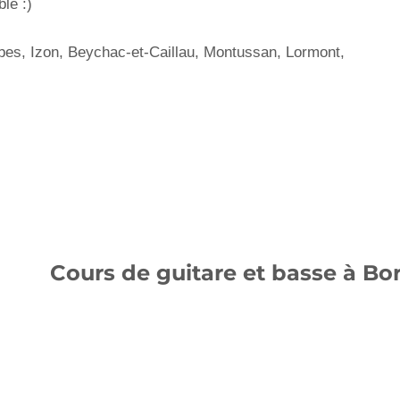
le :)
bes, Izon, Beychac-et-Caillau, Montussan, Lormont,
Cours de guitare et basse à B