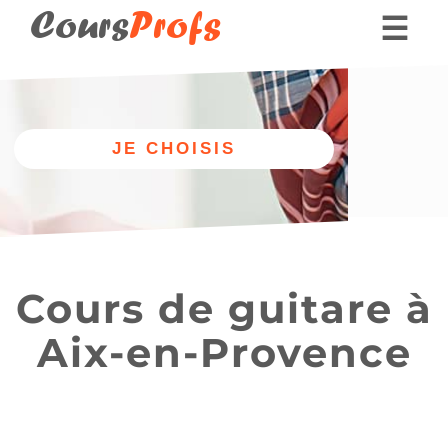
Cours
Profs
☰
Nos professeurs
Donner des cours part
Autre
Nos cours
discipline
de guitare
Cours de guitare à
Aix-en-Provence