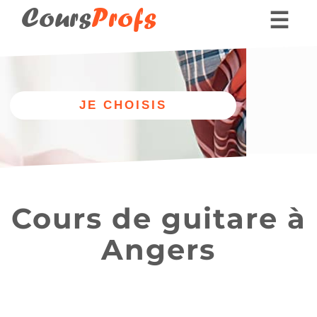
Cours
Profs
☰
Nos professeurs
Donner des cours part
Autre
Nos cours
discipline
de guitare
Cours de guitare à
Angers