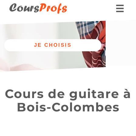
Cours
Profs
☰
Nos professeurs
Donner des cours part
Autre
Nos cours
discipline
de guitare
Cours de guitare à
Bois-Colombes