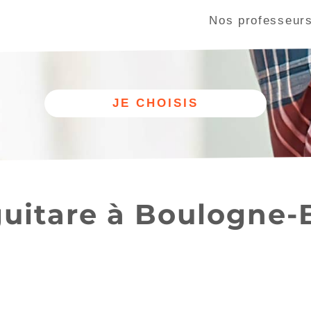
Nos professeur
Autre
Nos cours
discipline
de guitare
uitare à Boulogne-