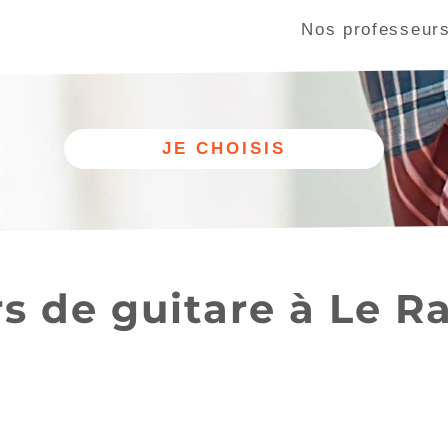
Nos professeur
Autre
Nos cours
discipline
de guitare
s de guitare à Le R