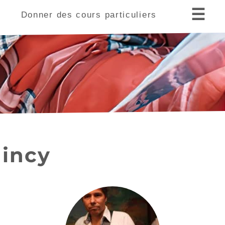
☰
s
Donner des cours particuliers
aincy