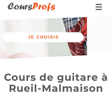
Cours
Profs
☰
Nos professeurs
Donner des cours part
Autre
Nos cours
discipline
de guitare
Cours de guitare à
Rueil-Malmaison