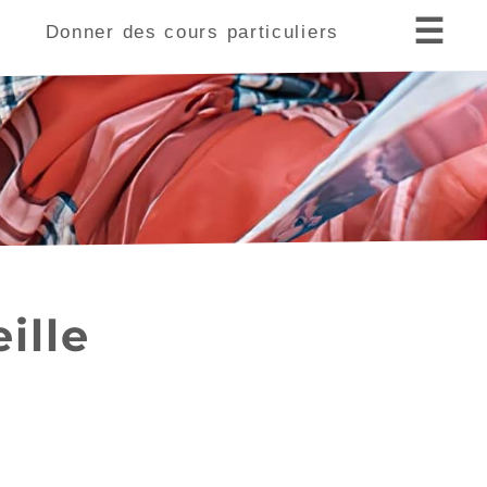
☰
s
Donner des cours particuliers
ille