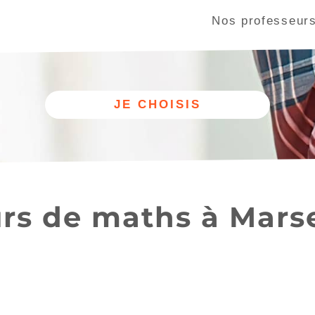
Nos professeur
Aix-en-Provence (13080)
Nice (06000)
rs de maths à Marse
Autre
Nos cours
discipline
de maths