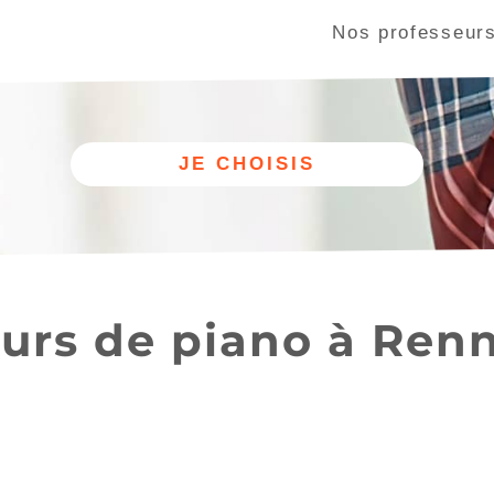
Nos professeur
Chartres-de-Bretagne (35131)
urs de piano à Ren
Autre
Nos cours
discipline
de piano