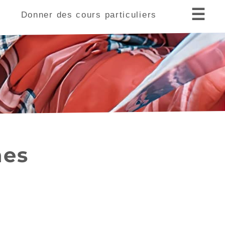
☰
s
Donner des cours particuliers
nes