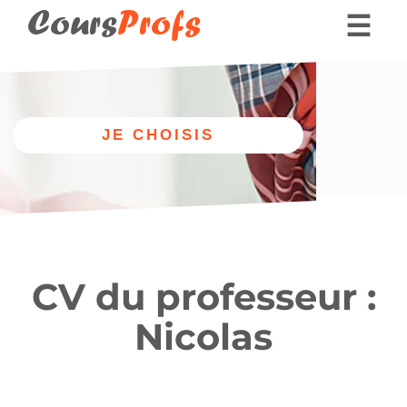
Cours
Profs
☰
Nos professeurs
Donner des cours part
Autre
Nos cours
discipline
de batterie
CV du professeur :
Nicolas