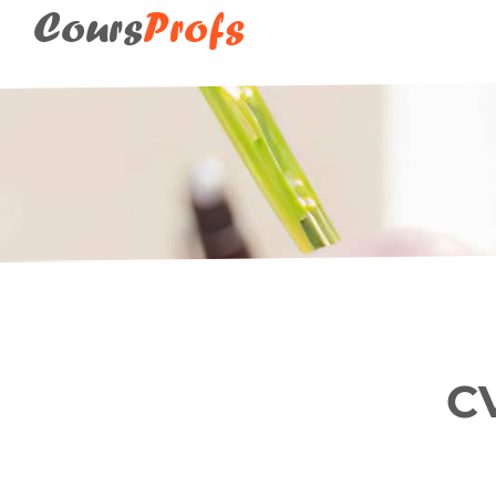
Cours
Profs
CV