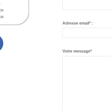
s
os
os
Adresse email* :
Votre message*