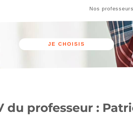
Nos professeur
Autre
Nos cours
discipline
de batterie
 du professeur : Patr