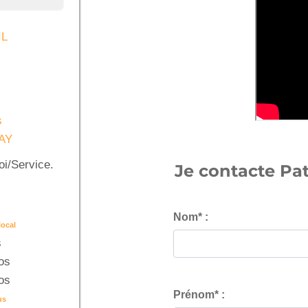
IL
s
RAY
oi/Service.
Je contacte Pat
Nom* :
local
s
os
os
Prénom* :
us