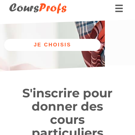
Cours
Profs
☰
Nos professeurs
Blog de Coursprofs
Autre
discipline
S'inscrire pour
donner des
cours
particuliers