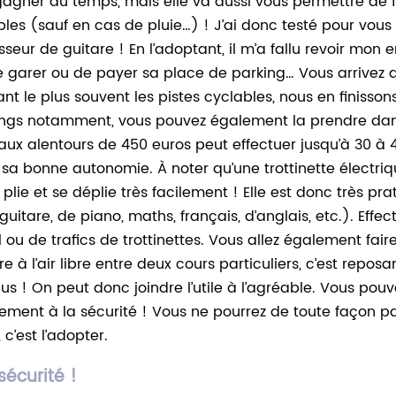
e gagner du temps, mais elle va aussi vous permettre de
es (sauf en cas de pluie…) ! J’ai donc testé pour vous
seur de guitare ! En l’adoptant, il m’a fallu revoir mon 
 garer ou de payer sa place de parking… Vous arrivez d
ant le plus souvent les pistes cyclables, nous en finiss
 longs notamment, vous pouvez également la prendre da
 aux alentours de 450 euros peut effectuer jusqu’à 30 à 4
 sa bonne autonomie. À noter qu’une trottinette électriq
lie et se déplie très facilement ! Elle est donc très pr
uitare, de piano, maths, français, d’anglais, etc.). Effec
l ou de trafics de trottinettes. Vous allez également fa
tre à l’air libre entre deux cours particuliers, c’est rep
us ! On peut donc joindre l’utile à l’agréable. Vous pouv
ement à la sécurité ! Vous ne pourrez de toute façon p
c’est l’adopter.
sécurité !