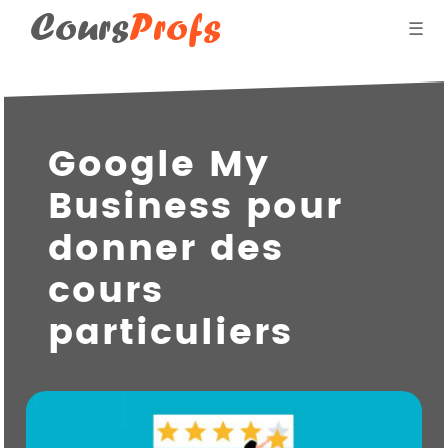
Cours
Profs
☰
Blog des professeurs
Google My
Donner des cours par
Business pour
Qui suis-je ?
donner des
cours
particuliers