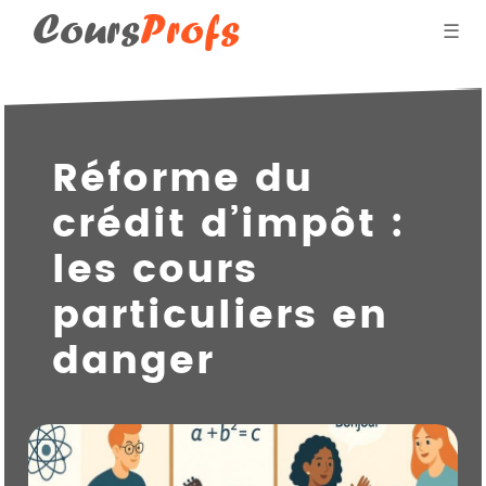
Cours
Profs
☰
Blog des professeurs
Réforme du
Donner des cours par
crédit d’impôt :
Qui suis-je ?
les cours
particuliers en
danger