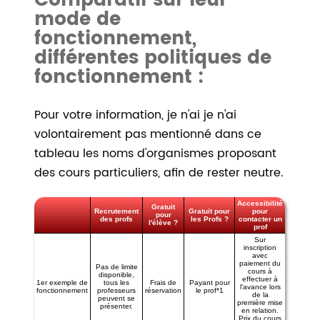
Comparatif sur leur
mode de
fonctionnement,
différentes politiques de
fonctionnement :
Pour votre information, je n'ai je n'ai
volontairement pas mentionné dans ce
tableau les noms d'organismes proposant
des cours particuliers, afin de rester neutre.
Accessibilité
Gratuit
Recrutement
Gratuit pour
pour
pour
des profs
les Profs ?
contacter un
l'élève ?
prof
Sur
inscription
avec
paiement du
Pas de limite
cours à
disponible,
effectuer à
1er exemple de
tous les
Frais de
Payant pour
l'avance lors
fonctionnement
professeurs
réservation
le prof*1
de la
peuvent se
première mise
présenter.
en relation.
Prix du cours