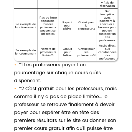
+ frais de
réservation
Sur
inscription
Pas de limite
avec
disponible,
paiement à
Payant
Gratuit pour
2e exemple de
tous les
effectuer à
pour
le
fonctionnement
professeurs
l'avance pour
l'élève
professeur*2
peuvent se
pouvoir
présenter.
contacter un
des
professeurs
Accès direct
Nombre de
Gratuit
Gratuit pour
aux
3e exemple de
professeurs
pour
les
coordonnées
fonctionnement
limités*3
l'élève
professeurs*4
des
professeurs
*1 Les professeurs payent un
pourcentage sur chaque cours qu'ils
dispensent.
*2 C'est gratuit pour les professeurs, mais
comme il n'y a pas de place limitée… le
professeur se retrouve finalement à devoir
payer pour espérer être en tête des
premiers résultats sur le site ou donner son
premier cours gratuit afin qu'il puisse être