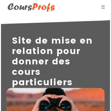
Cours
Profs
☰
Blog des professeurs
Site de mise en
Donner des cours par
relation pour
Qui suis-je ?
donner des
cours
particuliers