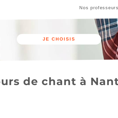
Nos professeur
Autre
Nos cours
discipline
de chant
urs de chant à Nan