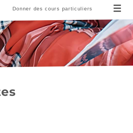
☰
s
Donner des cours particuliers
tes