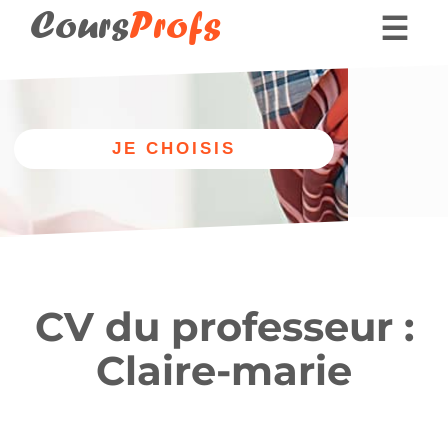
Cours
Profs
☰
Nos professeurs
Donner des cours part
Autre
Nos cours
discipline
de chant
CV du professeur :
Claire-marie