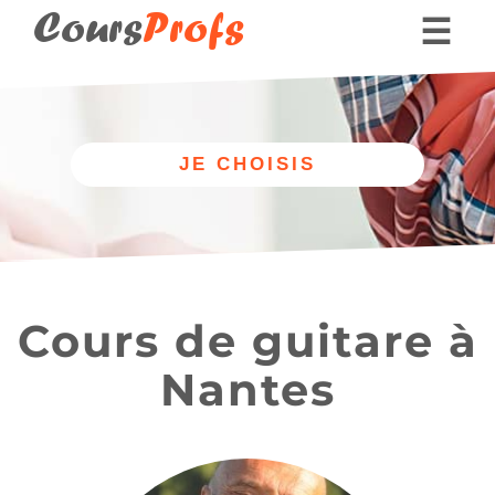
Cours
Profs
☰
Nos professeurs
Donner des cours part
Angers (49000)
Ponts-de-Cé (49130)
Cours de guitare à
Vertou (44120)
Nantes
Autre
Nos cours
discipline
de guitare