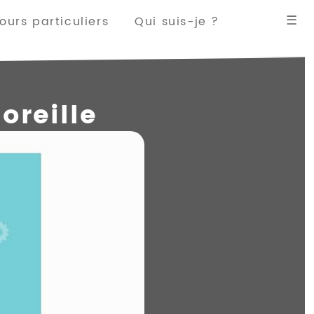
☰
urs particuliers
Qui suis-je ?
oreille