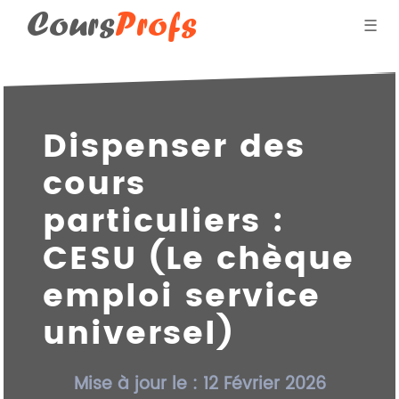
Cours
Profs
☰
Blog des professeurs
Dispenser des
Donner des cours par
cours
Qui suis-je ?
particuliers :
CESU (Le chèque
emploi service
universel)
Mise à jour le : 12 Février 2026