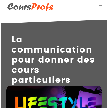
Cours
Profs
☰
Blog des professeurs
La
Donner des cours par
communication
Qui suis-je ?
pour donner des
cours
particuliers