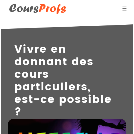
Cours
Profs
☰
Blog des professeurs
Vivre en
Donner des cours par
donnant des
Qui suis-je ?
cours
particuliers,
est-ce possible
?