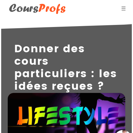
Cours
Profs
☰
Blog des professeurs
Donner des
Donner des cours par
cours
Qui suis-je ?
particuliers : les
idées reçues ?